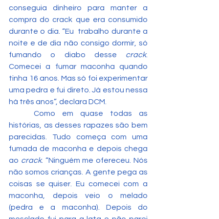
conseguia dinheiro para manter a 
compra do crack que era consumido 
durante o dia. “Eu  trabalho durante a 
noite e de dia não consigo dormir, só 
fumando o diabo desse 
crack
. 
Comecei a fumar maconha quando 
tinha 16 anos. Mas só foi experimentar 
uma pedra e fui direto. Já estou nessa 
há três anos”, declara DCM.
	Como em quase todas as 
histórias, as desses rapazes são bem 
parecidas. Tudo começa com uma 
fumada de maconha e depois chega 
ao 
crack
. “Ninguém me ofereceu. Nós 
não somos crianças. A gente pega as 
coisas se quiser. Eu comecei com a 
maconha, depois veio o melado 
(pedra e a maconha). Depois do 
mesclado fui para a lata e não parei 