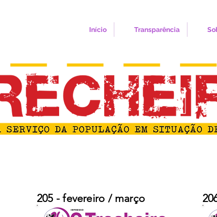
Início
Transparência
So
205 - fevereiro / março
206