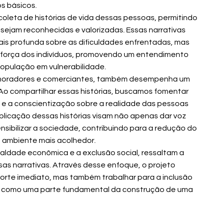
os básicos.
coleta de histórias de vida dessas pessoas, permitindo
 sejam reconhecidas e valorizadas. Essas narrativas
s profunda sobre as dificuldades enfrentadas, mas
 força dos indivíduos, promovendo um entendimento
opulação em vulnerabilidade.
i moradores e comerciantes, também desempenha um
Ao compartilhar essas histórias, buscamos fomentar
e a conscientização sobre a realidade das pessoas
ublicação dessas histórias visam não apenas dar voz
sibilizar a sociedade, contribuindo para a redução do
 ambiente mais acolhedor.
aldade econômica e a exclusão social, ressaltam a
ssas narrativas. Através desse enfoque, o projeto
rte imediato, mas também trabalhar para a inclusão
ia como uma parte fundamental da construção de uma