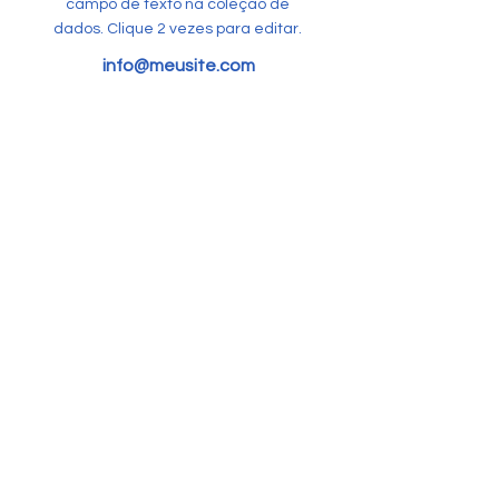
campo de texto na coleção de
dados. Clique 2 vezes para editar.
info@meusite.com
Mário Dias
Este item está conectado a um
campo de texto na coleção de
dados. Clique 2 vezes para editar.
info@meusite.com
Sônia Felice
Este item está conectado a um
campo de texto na coleção de