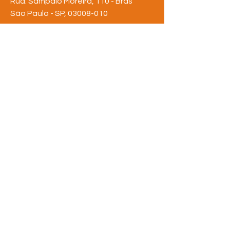
Rua: Sampaio Moreira, 110 - Brás
São Paulo - SP,
03008-010
Tel:
(11) 3311-6642
rederua@rederua.org.br
FIQUE POR
DENTRO
Assine nossa newsletter
e saiba de tudo