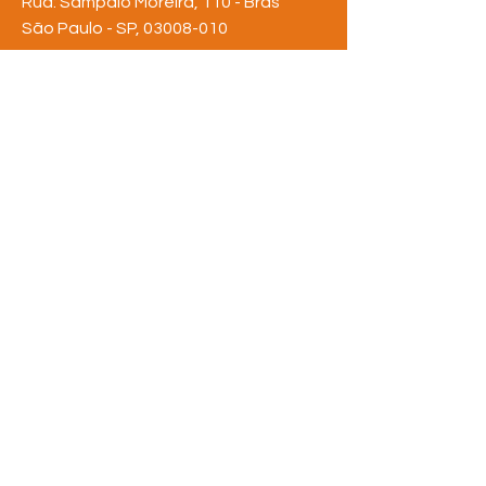
Rua: Sampaio Moreira, 110 - Brás
São Paulo - SP,
03008-010
Tel:
(11) 3311-6642
rederua@rederua.org.br
FIQUE POR
DENTRO
Assine nossa newsletter
e saiba de tudo