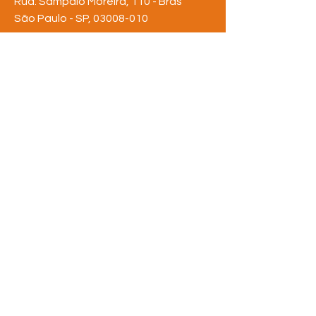
Rua: Sampaio Moreira, 110 - Brás
São Paulo - SP,
03008-010
Tel:
(11) 3311-6642
rederua@rederua.org.br
FIQUE POR
DENTRO
Assine nossa newsletter
e saiba de tudo