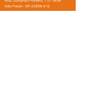
Rua: Sampaio Moreira, 110 - Brás
São Paulo - SP,
03008-010
Tel:
(11) 3311-6642
rederua@rederua.org.br
FIQUE POR
DENTRO
Assine nossa newsletter
e saiba de tudo