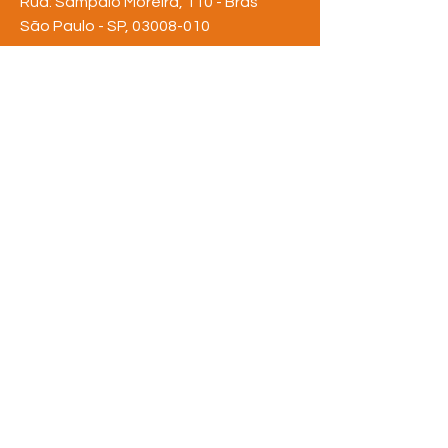
Rua: Sampaio Moreira, 110 - Brás
São Paulo - SP,
03008-010
Tel:
(11) 3311-6642
rederua@rederua.org.br
FIQUE POR
DENTRO
Assine nossa newsletter
e saiba de tudo