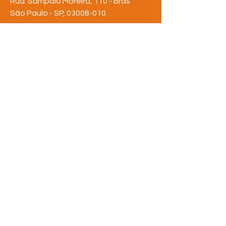
Rua: Sampaio Moreira, 110 - Brás
São Paulo - SP,
03008-010
Tel:
(11) 3311-6642
rederua@rederua.org.br
FIQUE POR
DENTRO
Assine nossa newsletter
e saiba de tudo