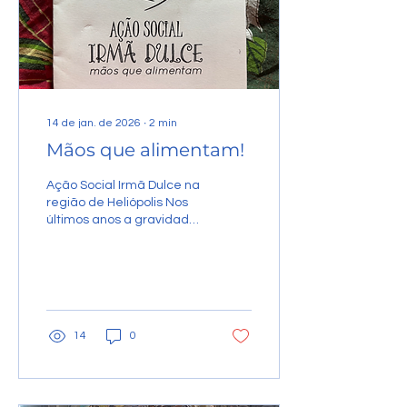
14 de jan. de 2026
∙
2
min
Mãos que alimentam!
Ação Social Irmã Dulce na
região de Heliópolis Nos
últimos anos a gravidade
e precariedade de vida
de tantas pessoas em
situação de rua
despertou a
solidariedade de muitas
comunidades em
14
0
diferentes pontos da
cidade de S. Paulo. Todas
as quintas feiras à noite
um grupo ligado às