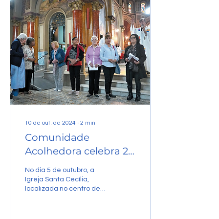
paróquias Sta. Edwiges e
Sta. Paulina, na região de
Heliópolis, se dirige à
Baixada do Glicério. Tudo
se inicia com um bate
papo com as pessoas que
aguardam e jogos e
brincadeiras com as
crianças que se juntam
no...
10 de out. de 2024
∙
2
min
Comunidade
Acolhedora celebra 25
anos!
No dia 5 de outubro, a
Igreja Santa Cecília,
localizada no centro de
São Paulo, acolheu um
grupo de 150 pessoas
ligadas à Comunidade...