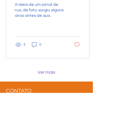
Trecheiro
A ideia de um jornal de
rua, de fato, surgiu alguns
anos antes de sua
materialização. Era parte
mais ampla de um projeto
de comunicação...
2
0
Ver mais
CONTATO
Nossa missão é contribuir
para a construção de uma
rede de relações, que
promova o resgate dos