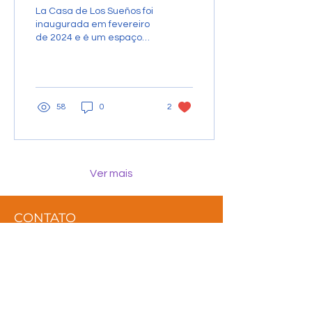
La Casa de Los Sueños foi
inaugurada em fevereiro
de 2024 e é um espaço
em que todos podem
sonhar. Por: Luciana
Carvalho, Miguel Angel...
58
0
2
Ver mais
CONTATO
Nossa missão é contribuir
para a construção de uma
rede de relações, que
promova o resgate dos