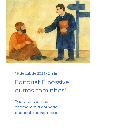
No centro da capital
paulista, as pessoas em
situação de rua
simplesmente
desapareceram, como se
tivessem evaporado da
noite para o dia. Mais
tarde, fomos entendendo:
estavam presas,
internadas em
comunidades
terapêuticas,...
16 de out. de 2025
∙
2
min
Editorial: É possível
outros caminhos!
Duas notícias nos
chamaram à atenção
enquanto fechamos esta
edição. Primeiro, a notícia
de que no dia 4 de
setembro, o pastor Wilson