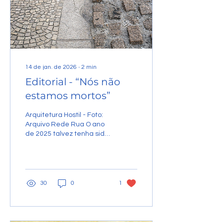
14 de jan. de 2026
∙
2
min
Editorial - “Nós não
estamos mortos”
Arquitetura Hostil - Foto:
Arquivo Rede Rua O ano
de 2025 talvez tenha sido
um dos mais cruéis para
as pessoas em situação
de rua. Não houve
qualquer avanço nas
políticas públicas — ao
30
0
1
contrário, vimos
retrocessos profundos em
São Paulo e em tantas
outras cidades do país.