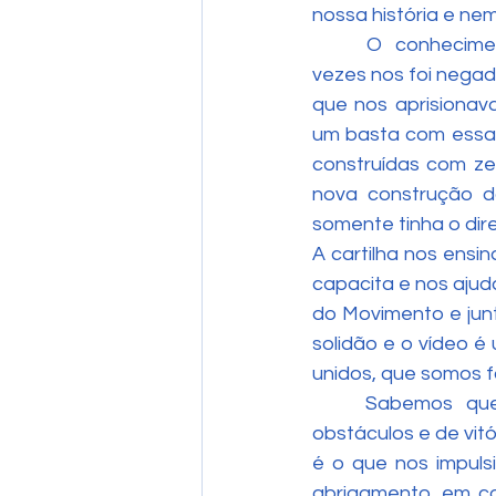
nossa história e ne
	O conhecimento que tantas e tantas 
vezes nos foi nega
que nos aprisionav
um basta com essas
construídas com zel
nova construção d
somente tinha o dire
A cartilha nos ensi
capacita e nos ajuda
do Movimento e jun
solidão e o vídeo é
unidos, que somos fo
	Sabemos que nossa luta apenas começou, o caminho é longo, repleto de 
obstáculos e de vit
é o que nos impuls
abrigamento, em cad