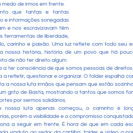
m medo de irmos em frente.
do e informações sonegadas 
am e nos escravizavam têm 
 ferramentas de liberdade, 
o, carinho e paixão. Uma luz reflete com todo seu e
a nossa história, história de um povo que há pouc
ito de não ter direito algum.
na a ter consciência de que somos pessoas de direitos 
 a refletir, questionar e organizar. O folder espalha co
ta a nossa luta irmãos que pensam que estão sozinho
 um grito de Basta, mostrando a tantos que somos for
rtes por sermos solidários.
órias, porém a visibilidade e o compromisso conquistad
iona a seguir em frente. É hora de que em cada esq
a viaduto ao redor da cartilha, folder e vídeo a po