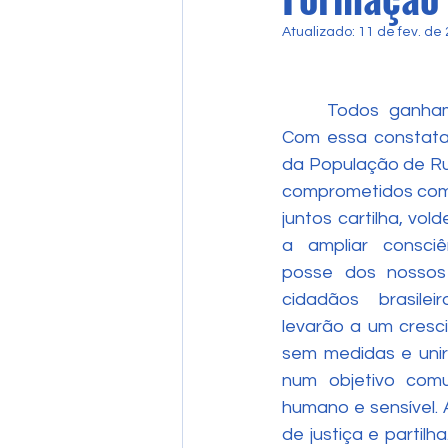
Atualizado:
11 de fev. de
	Todos ganham com a nossa ignorância! 
Com essa constata
da População de Rua
comprometidos com
juntos cartilha, vol
a ampliar consciê
posse dos nossos 
cidadãos brasilei
levarão a um cresc
sem medidas e unir
num objetivo comu
humano e sensível. A
de justiça e partil