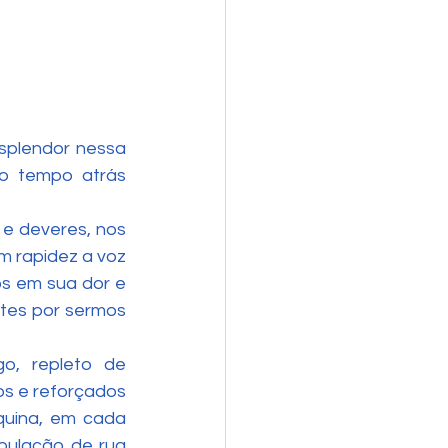
splendor nessa 
o tempo atrás 
e deveres, nos 
m rapidez a voz 
s em sua dor e 
tes por sermos 
os e reforçados 
uina, em cada 
pulação de rua 