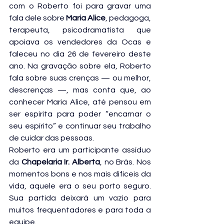
com o Roberto foi para gravar uma 
fala dele sobre 
Maria Alice
, pedagoga, 
terapeuta, psicodramatista que 
apoiava os vendedores da Ocas e 
faleceu no dia 26 de fevereiro deste 
ano. Na gravação sobre ela, Roberto 
fala sobre suas crenças — ou melhor, 
descrenças —, mas conta que, ao 
conhecer Maria Alice, até pensou em 
ser espírita para poder “encarnar o 
seu espírito” e continuar seu trabalho 
de cuidar das pessoas.
Roberto era um participante assíduo 
da 
Chapelaria Ir. Alberta
, no Brás. Nos 
momentos bons e nos mais difíceis da 
vida, aquele era o seu porto seguro. 
Sua partida deixará um vazio para 
muitos frequentadores e para toda a 
equipe.