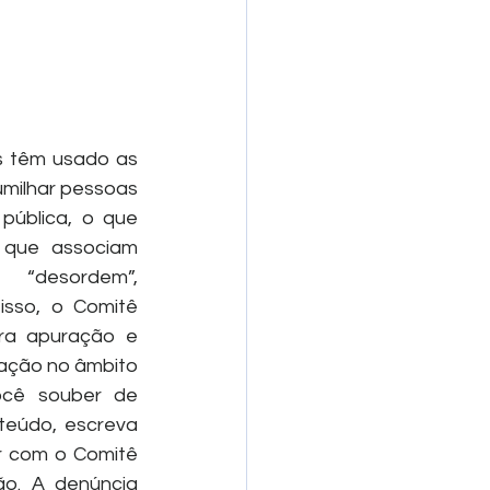
s têm usado as 
umilhar pessoas 
pública, o que 
que associam 
 “desordem”, 
sso, o Comitê 
a apuração e 
zação no âmbito 
você souber de 
teúdo, escreva 
r com o Comitê 
ão. A denúncia 