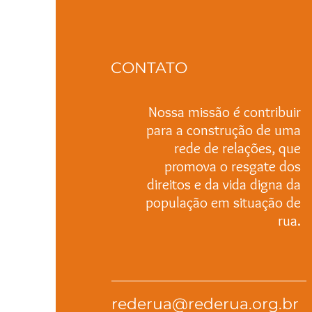
Escreva um comentário
Moradia, Renda e o Fim da
Violência
CONTATO
Nossa missão é contribuir
para a construção de uma
rede de relações, que
promova o resgate dos
direitos e da vida digna da
população em situação de
rua.
rederua@rederua.org.br