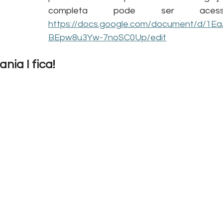
completa pode ser acess
https://docs.google.com/document/d/1
BEpw8u3Yw-7noSC0Up/edit
nia I fica
!