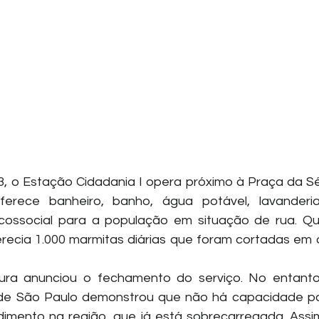
 o Estação Cidadania I opera próximo à Praça da Sé,
erece banheiro, banho, água potável, lavanderia
icossocial para a população em situação de rua. Qu
recia 1.000 marmitas diárias que foram cortadas em 
ura anunciou o fechamento do serviço. No entanto,
 de São Paulo demonstrou que não há capacidade pa
mento na região, que já está sobrecarregada. Assim,