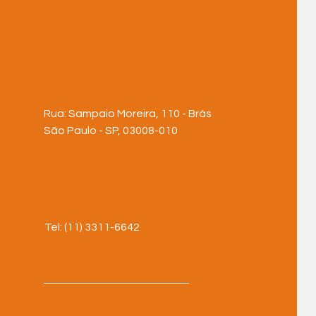
Editorial: Só tecnologia não
ADPF 
aquece o frio
real
Rua: Sampaio Moreira, 110 - Brás
São Paulo - SP, 03008-010
Tel: (11) 3311-6642