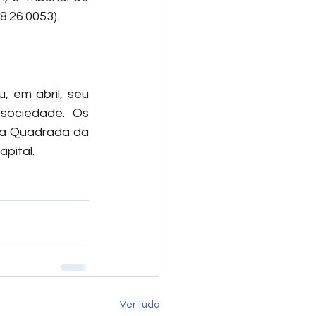
8.26.0053).
 em abril, seu 
sociedade. Os 
la Quadrada da 
pital.
Ver tudo